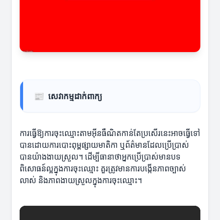
📰
សេវាកម្មដាក់ពាក្យ
ការធ្វើឱ្យការចុះឈ្មោះតាមអ៊ីនធឺណិតកាន់តែប្រសើរនេះអាចធ្វើទៅ
បានដោយការបោះពុម្ពផ្សាយមាតិកា ឬព័ត៌មានដែលប្រើប្រាស់
បានយ៉ាងងាយស្រួល។ ដើម្បីធានាថាអ្នកប្រើប្រាស់មានបទ
ពិសោធន៍ល្អក្នុងការចុះឈ្មោះ គួរត្រូវមានការបង្កើនភាពច្បាស់
លាស់ និងភាពងាយស្រួលក្នុងការចុះឈ្មោះ។