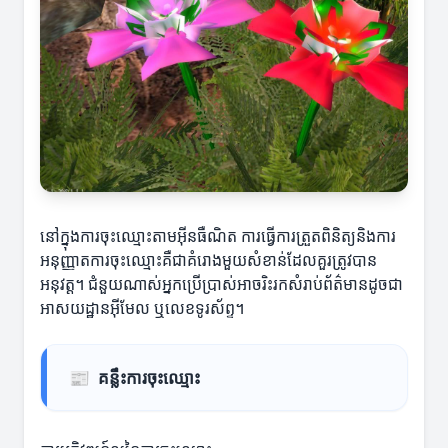
នៅក្នុងការចុះឈ្មោះតាមអ៊ីនធឺណិត ការធ្វើការត្រួតពិនិត្យនិងការ
អនុញ្ញាតការចុះឈ្មោះគឺជាគំរោងមួយសំខាន់ដែលគួរត្រូវបាន
អនុវត្ត។ ជំនួយណាស់អ្នកប្រើប្រាស់អាចរិះរកសំរាប់ព័ត៌មានដូចជា
អាសយដ្ឋានអ៊ីមែល ឬលេខទូរស័ព្ទ។
📰
គន្លឹះការចុះឈ្មោះ