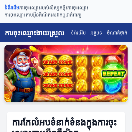
ទំព័រដើម
ការចុះឈ្មោះរបស់សិស្ស
គន្លឹះការចុះឈ្មោះ
ការចុះឈ្មោះតាមអ៊ីនធឺណិត
សេវាកម្មដាក់ពាក្យ
ការចុះឈ្មោះងាយស្រួល
ទំព័រដើម
អត្ថបទ
ចំណាត់ថ្នាក់
ការកែលំអបទំនាក់ទំនងក្នុងការចុះ