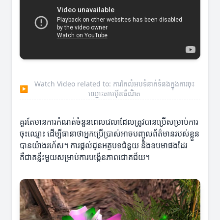
Watch Video related to: ការកែលំអបទំនាក់ទំនងក្នុងការចុះ
▶
ឈ្មោះតាមអ៊ីនធឺណិត
គួរតែមានការកំណត់ចំនួនពេលវេលាដែលត្រូវបានប្រើសម្រាប់ការ
ចុះឈ្មោះ ដើម្បីធានាថាអ្នកប្រើប្រាស់អាចបញ្ចូលព័ត៌មានរបស់ខ្លួន
បានយ៉ាងរហ័ស។ ការផ្តល់ជូនអត្ថបទជំនួយ និងឧបមាផងដែរ
គឺជាគន្លឹះមួយសម្រាប់ការបង្កើនភាពជោគជ័យ។