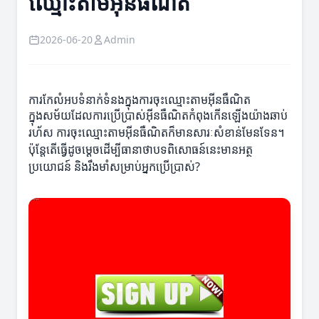
ឈ្មោះតាមអ៊ីនធឺណិត
2026-06-20
Admin
ការកែលំអបទំនាក់ទំនងក្នុងការចុះឈ្មោះតាមអ៊ីនធឺណិត
ក្នុងសម័យដែលការប្រើប្រាស់អ៊ីនធឺណិតកំពុងកើនឡើងយ៉ាងឆាប់
រហ័ស ការចុះឈ្មោះតាមអ៊ីនធឺណិតក៏មានសារៈសំខាន់មែនទែន។
ប៉ុន្តែតើធ្វើដូចម្តេចដើម្បីធានាថាបទពិសោធន៍នេះមានអត្ថ
ប្រយោជន៍ និងរឹងមាំសម្រាប់អ្នកប្រើប្រាស់?