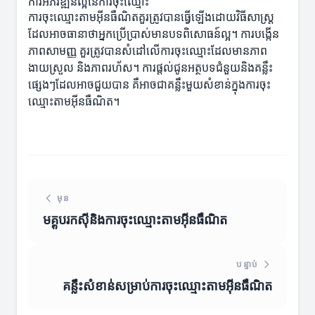
ការអភិវឌ្ឍន៍ល្អនៃការចុះឈ្មោះ
ការចុះឈ្មោះតាមអ៊ីនធឺណិតគួរត្រូវបានធ្វើឡើងដោយវិធីសាស្ត្រ
ដែលអាចធានាថាអ្នកប្រើប្រាស់មានបទពិសោធន៍ល្អ។ ការបង្កើន
ភាពសាមញ្ញ គួរត្រូវបានសំដៅលើការចុះឈ្មោះដែលមានភាព
ងាយស្រួល និងភាពរហ័ស។ ការផ្តល់ជូនអត្ថបទជំនួយនិងគន្លឹះ
ផ្សេងៗដែលអាចជួយបាន គឺអាចជាគន្លឹះមួយសំខាន់ក្នុងការចុះ
ឈ្មោះតាមអ៊ីនធឺណិត។
មុន
មគ្គូបរកស៊ីនិងការចុះឈ្មោះតាមអ៊ីនធឺណិត
បន្ទាប់
គន្លឹះសំខាន់សម្រាប់ការចុះឈ្មោះតាមអ៊ីនធឺណិត