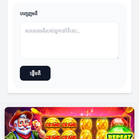
បញ្ចេញមតិ
ផ្ញើមតិ