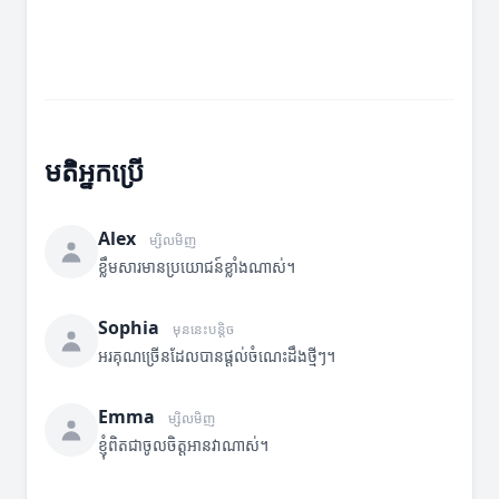
មតិអ្នកប្រើ
Alex
ម្សិលមិញ
ខ្លឹមសារមានប្រយោជន៍ខ្លាំងណាស់។
Sophia
មុននេះបន្តិច
អរគុណច្រើនដែលបានផ្តល់ចំណេះដឹងថ្មីៗ។
Emma
ម្សិលមិញ
ខ្ញុំពិតជាចូលចិត្តអានវាណាស់។